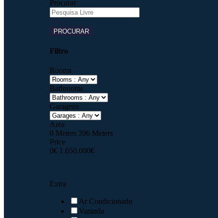
Procurar
Filtro
PROCURAR
Filtro
Rooms
Bathrooms
Garagens
Area
0
Meters
396
Meters
Price
0
€
1.650.000
€
Extra
Ar Condicionado
Varanda