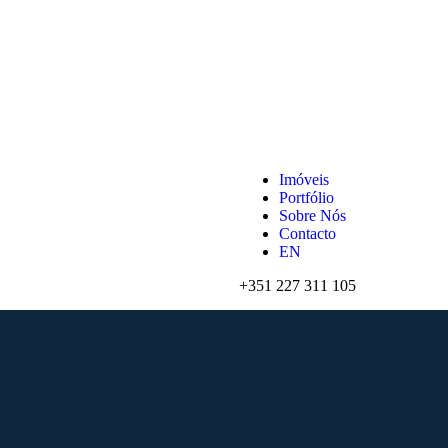
Imóveis
Portfólio
Sobre Nós
Contacto
EN
+351 227 311 105‬