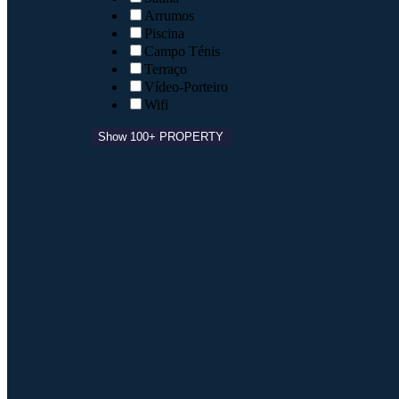
Arrumos
Piscina
Campo Ténis
Terraço
Vídeo-Porteiro
Wifi
Show 100+ PROPERTY