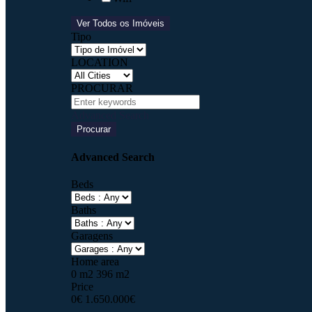
Ver Todos os Imóveis
Tipo
LOCATION
PROCURAR
Advanced Search
Procurar
Advanced Search
Beds
Baths
Garagens
Home area
0
m2
396
m2
Price
0
€
1.650.000
€