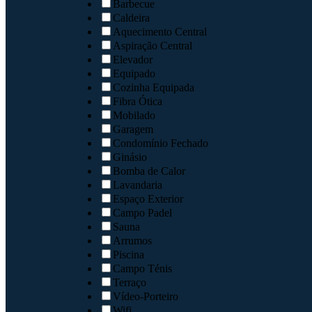
Barbecue
Caldeira
Aquecimento Central
Aspiração Central
Elevador
Equipado
Cozinha Equipada
Fibra Ótica
Mobilado
Garagem
Condomínio Fechado
Ginásio
Bomba de Calor
Lavandaria
Espaço Exterior
Campo Padel
Sauna
Arrumos
Piscina
Campo Ténis
Terraço
Vídeo-Porteiro
Wifi