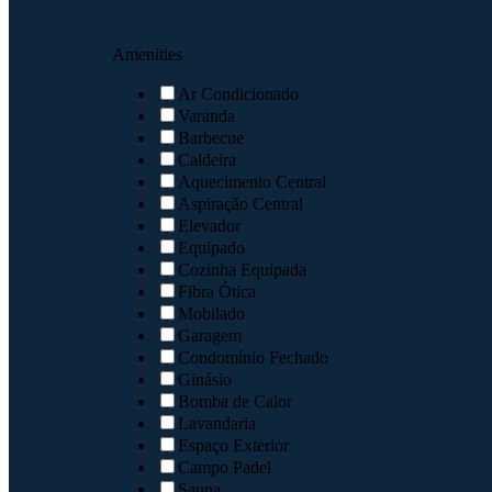
Amenities
Ar Condicionado
Varanda
Barbecue
Caldeira
Aquecimento Central
Aspiração Central
Elevador
Equipado
Cozinha Equipada
Fibra Ótica
Mobilado
Garagem
Condomínio Fechado
Ginásio
Bomba de Calor
Lavandaria
Espaço Exterior
Campo Padel
Sauna